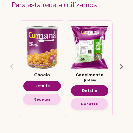
Para esta receta utilizamos
Choclo
Condimento
Le
pizza
Detalle
D
Detalle
Recetas
R
Recetas