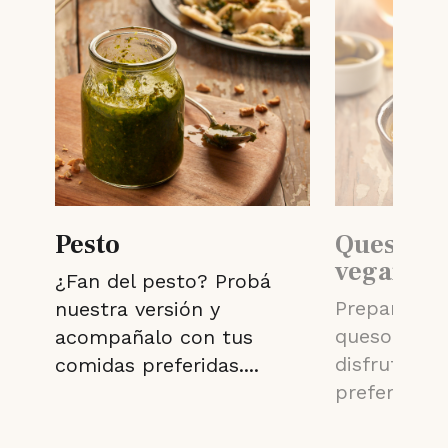
o
Pesto
Queso ch
vegano
¿Fan del pesto? Probá
Prepará en 
nuestra versión y
queso ched
acompañalo con tus
disfrutalo 
comidas preferidas....
preferidas...