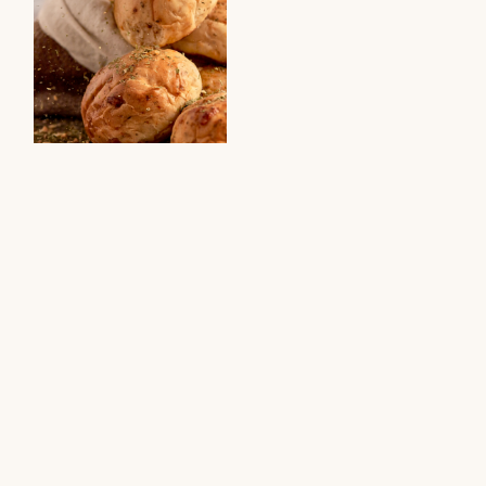
Panes
Medallón de
saborizados
porotos
Una receta fácil y
Seguí el paso a
rica para acompañar
paso y descubrí
en una rica picada.
cómo preparar los
mejores medallones
de porotos.