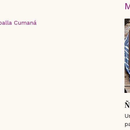
M
balla Cumaná
Ñ
Un
pa