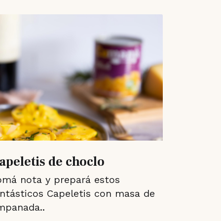
apeletis de choclo
omá nota y prepará estos
antásticos Capeletis con masa de
mpanada..